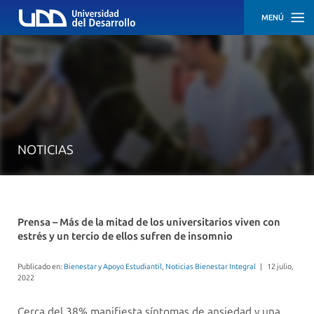
MENÚ
INICIO
¿QUIÉNES
SOMOS?
¿QUÉ
ES
EL
NOTICIAS
BIENESTAR?
SERVICIOS
NOTICIAS
Prensa – Más de la mitad de los universitarios viven con
estrés y un tercio de ellos sufren de insomnio
SOLICITAR
ATENCIÓN
Publicado en:
Bienestar y Apoyo Estudiantil
,
Noticias Bienestar Integral
|
12 julio,
2022
CONTÁCTANOS
Cerca del 38% manifiesta síntomas de ansiedad y una